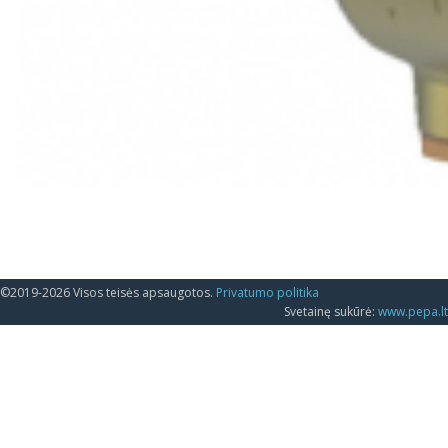
©2019-2026 Visos teisės apsaugotos.
Privatumo politika
Svetainę sukūrė:
www.pepa.lt