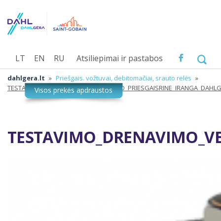
LT
EN
RU
Atsiliepimai ir pastabos
dahlgera.lt
»
Priešgais. vožtuvai, debitomačiai, srauto relės
»
TESTAVIMO_DRENAVIMO_VENTILIAI_TAD_PRIESGAISRINE_IRANGA_DAHL
TESTAVIMO_DRENAVIMO_VEN