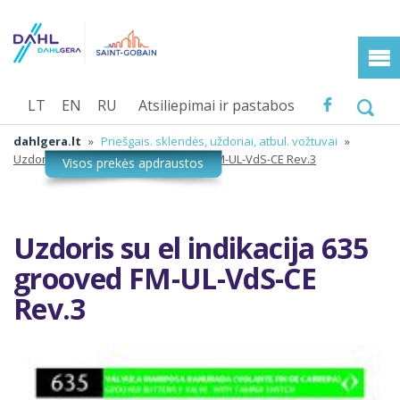
LT
EN
RU
Atsiliepimai ir pastabos
dahlgera.lt
»
Priešgais. sklendės, uždoriai, atbul. vožtuvai
»
Uzdoris su el indikacija 635 grooved FM-UL-VdS-CE Rev.3
Uzdoris su el indikacija 635
grooved FM-UL-VdS-CE
Rev.3