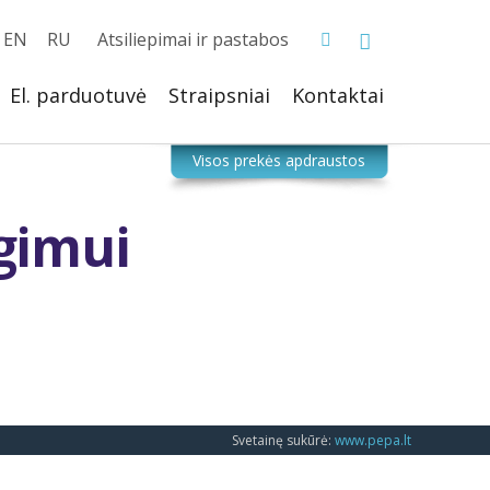
EN
RU
Atsiliepimai ir pastabos
El. parduotuvė
Straipsniai
Kontaktai
gimui
Svetainę sukūrė:
www.pepa.lt