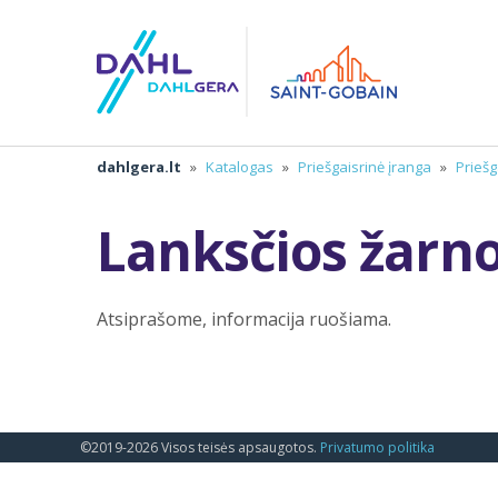
dahlgera.lt
»
Katalogas
»
Priešgaisrinė įranga
»
Priešg
Lanksčios žarno
Atsiprašome, informacija ruošiama.
©2019-2026 Visos teisės apsaugotos.
Privatumo politika