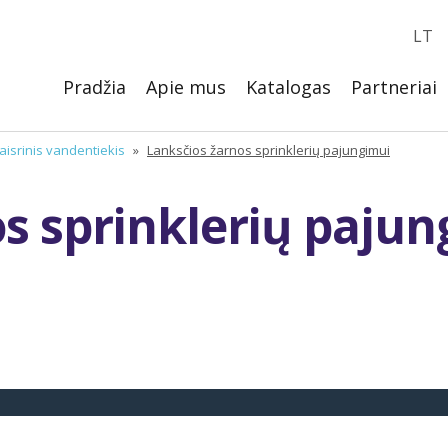
LT
Pradžia
Apie mus
Katalogas
Partneriai
aisrinis vandentiekis
»
Lanksčios žarnos sprinklerių pajungimui
s sprinklerių pajun