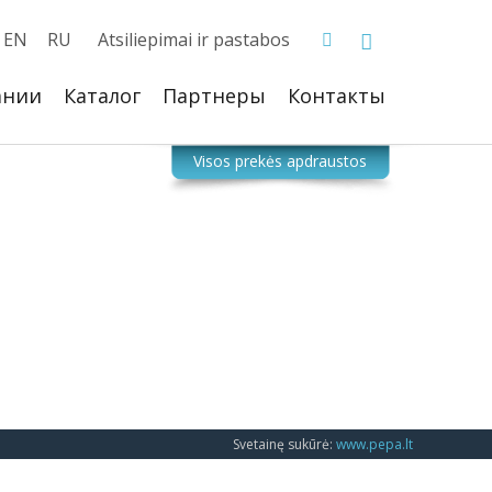
EN
RU
Atsiliepimai ir pastabos
ании
Каталог
Партнеры
Контакты
Svetainę sukūrė:
www.pepa.lt