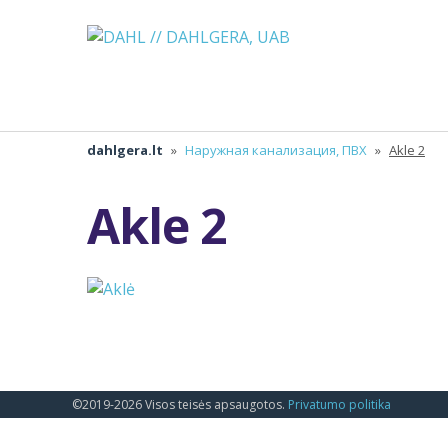
dahlgera.lt
»
Наружная канализация, ПВХ
»
Akle 2
Akle 2
©2019-2026 Visos teisės apsaugotos.
Privatumo politika