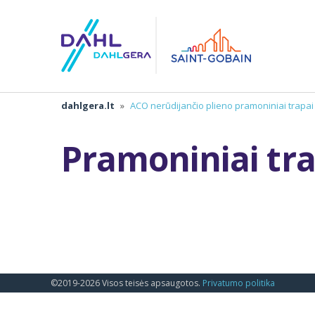
dahlgera.lt
»
ACO nerūdijančio plieno pramoniniai trapai
Pramoniniai tra
©2019-2026 Visos teisės apsaugotos.
Privatumo politika