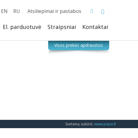
EN
RU
Atsiliepimai ir pastabos
El. parduotuvė
Straipsniai
Kontaktai
Svetainę sukūrė:
www.pepa.lt