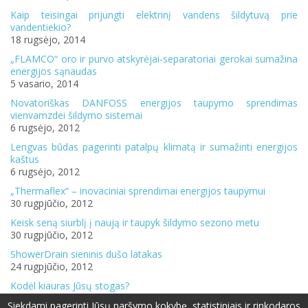
Kaip teisingai prijungti elektrinį vandens šildytuvą prie
vandentiekio?
18 rugsėjo, 2014
„FLAMCO“ oro ir purvo atskyrėjai-separatoriai gerokai sumažina
energijos sąnaudas
5 vasario, 2014
Novatoriškas DANFOSS energijos taupymo sprendimas
vienvamzdei šildymo sistemai
6 rugsėjo, 2012
Lengvas būdas pagerinti patalpų klimatą ir sumažinti energijos
kaštus
6 rugsėjo, 2012
„Thermaflex“ – inovaciniai sprendimai energijos taupymui
30 rugpjūčio, 2012
Keisk seną siurblį į naują ir taupyk šildymo sezono metu
30 rugpjūčio, 2012
ShowerDrain sieninis dušo latakas
24 rugpjūčio, 2012
Kodėl kiauras Jūsų stogas?
21 rugpjūčio, 2012
Siekdami pagerinti Jūsų naršymo kokybę, statistiniais ir rinkodaros