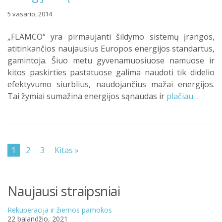
5 vasario, 2014
„FLAMCO“ yra pirmaujanti šildymo sistemų įrangos,
atitinkančios naujausius Europos energijos standartus,
gamintoja. Šiuo metu gyvenamuosiuose namuose ir
kitos paskirties pastatuose galima naudoti tik didelio
efektyvumo siurblius, naudojančius mažai energijos.
Tai žymiai sumažina energijos sąnaudas ir
plačiau…
1
2
3
Kitas »
Naujausi straipsniai
Rekuperacija ir žiemos pamokos
22 balandžio, 2021