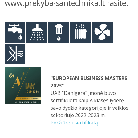
www.prekyba-santechnika.lt rasite:
TOP įmonė - rekomenduoja
rekvizitai.lt
UAB "Dahlgera" buvo įvertinta kaip
viena sparčiausiai augančių
bendrovių ir buvo nominuota TOP
2023 įmone.