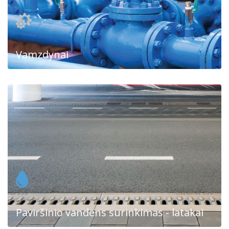
Vamzdynai
Paviršinio vandens surinkimas - latakai