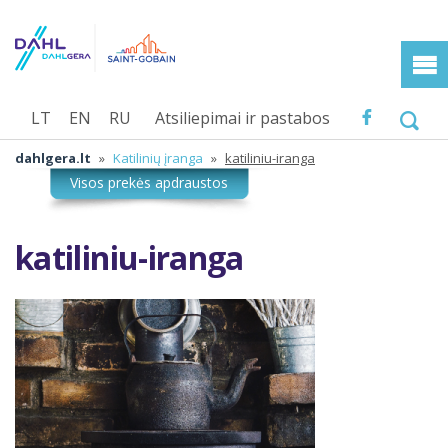
LT
EN
RU
Atsiliepimai ir pastabos
dahlgera.lt
»
Katilinių įranga
»
katiliniu-iranga
katiliniu-iranga