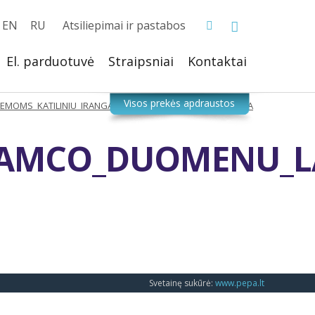
EN
RU
Atsiliepimai ir pastabos
El. parduotuvė
Straipsniai
Kontaktai
EMOMS_KATILINIU_IRANGA_SILDYMO_SISTEMOS_DAHLGERA
LAMCO_DUOMENU_LA
Svetainę sukūrė:
www.pepa.lt