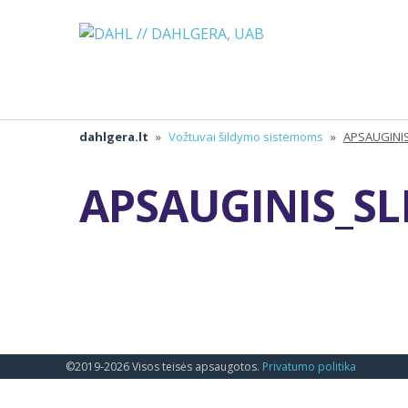
dahlgera.lt
»
Vožtuvai šildymo sistemoms
»
APSAUGINI
APSAUGINIS_S
©2019-2026 Visos teisės apsaugotos.
Privatumo politika