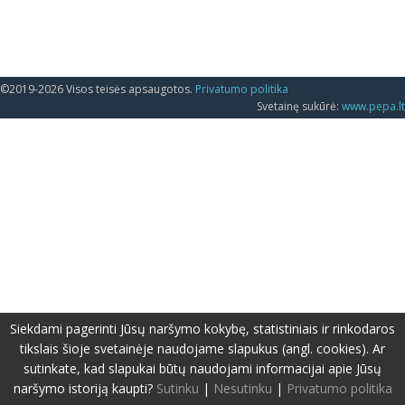
©2019-2026 Visos teisės apsaugotos.
Privatumo politika
Svetainę sukūrė:
www.pepa.lt
Siekdami pagerinti Jūsų naršymo kokybę, statistiniais ir rinkodaros
tikslais šioje svetainėje naudojame slapukus (angl. cookies). Ar
sutinkate, kad slapukai būtų naudojami informacijai apie Jūsų
naršymo istoriją kaupti?
Sutinku
|
Nesutinku
|
Privatumo politika