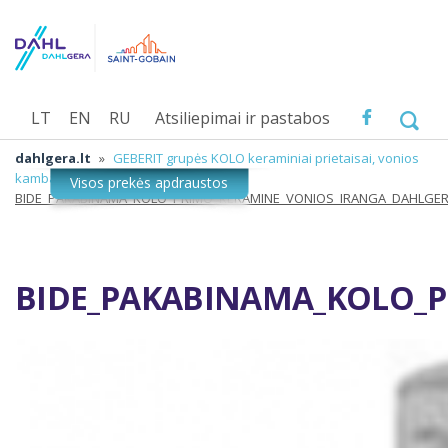
LT
EN
RU
Atsiliepimai ir pastabos
dahlgera.lt
»
GEBERIT grupės KOLO keraminiai prietaisai, vonios
kambario įranga
»
BIDE_PAKABINAMA_KOLO_PRIMO_KERAMINE_VONIOS_IRANGA_DAHLGE
BIDE_PAKABINAMA_KOLO_