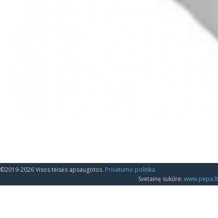
©2019-2026 Visos teisės apsaugotos.
Privatumo politika
Svetainę sukūrė:
www.pepa.lt