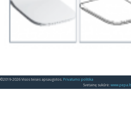
©2019-2026 Visos teisės apsaugotos.
Privatumo politika
Svetainę sukūrė:
www.pepa.lt