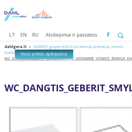
LT
EN
RU
Atsiliepimai ir pastabos
dahlgera.lt
»
GEBERIT grupės KOLO keraminiai prietaisai, vonios
kambario įranga
»
WC_DANGTIS_GEBERIT_SMYLE_SQUARE_KERAMINE_VONIOS_IRANGA_D
WC_DANGTIS_GEBERIT_SMY