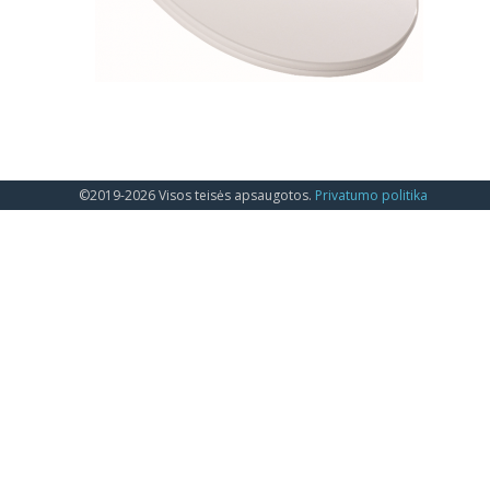
©2019-2026 Visos teisės apsaugotos.
Privatumo politika