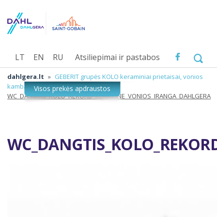
LT
EN
RU
Atsiliepimai ir pastabos
dahlgera.lt
»
GEBERIT grupės KOLO keraminiai prietaisai, vonios
kambario įranga
»
WC_DANGTIS_KOLO_REKORD_KERAMINE_VONIOS_IRANGA_DAHLGERA
WC_DANGTIS_KOLO_REKOR