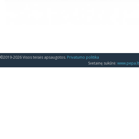
©2019-2026 Visos teisės apsaugotos.
Privatumo politika
Svetainę sukūrė:
www.pepa.lt