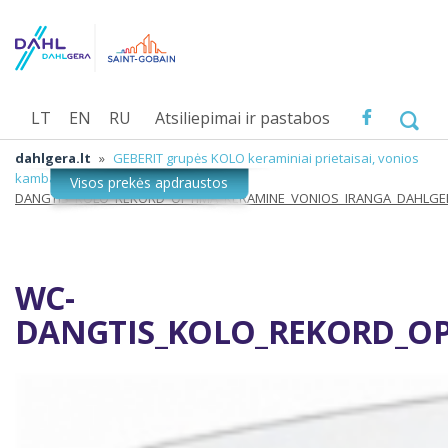
LT
EN
RU
Atsiliepimai ir pastabos
dahlgera.lt
»
GEBERIT grupės KOLO keraminiai prietaisai, vonios
kambario įranga
»
WC-
DANGTIS_KOLO_REKORD_OPTIMA_KERAMINE_VONIOS_IRANGA_DAHLGE
WC-
DANGTIS_KOLO_REKORD_O