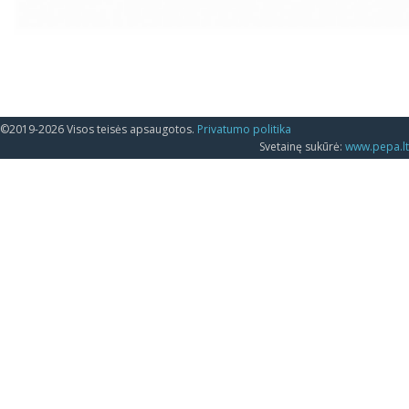
©2019-2026 Visos teisės apsaugotos.
Privatumo politika
Svetainę sukūrė:
www.pepa.lt