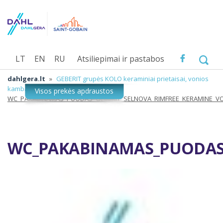
LT
EN
RU
Atsiliepimai ir pastabos
dahlgera.lt
»
GEBERIT grupės KOLO keraminiai prietaisai, vonios
kambario įranga
»
WC_PAKABINAMAS_PUODAS_GEBERIT_SELNOVA_RIMFREE_KERAMINE_V
WC_PAKABINAMAS_PUODAS_