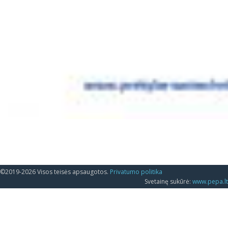
©2019-2026 Visos teisės apsaugotos.
Privatumo politika
Svetainę sukūrė:
www.pepa.lt