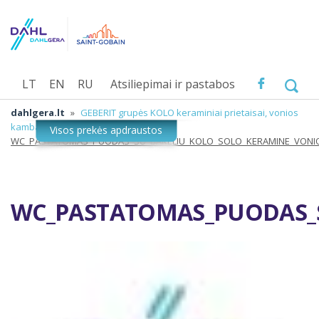
LT
EN
RU
Atsiliepimai ir pastabos
dahlgera.lt
»
GEBERIT grupės KOLO keraminiai prietaisai, vonios
kambario įranga
»
WC_PASTATOMAS_PUODAS_SU_BAKELIU_KOLO_SOLO_KERAMINE_VONI
WC_PASTATOMAS_PUODAS_