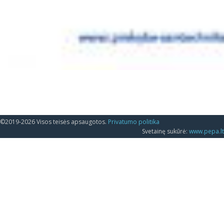
©2019-2026 Visos teisės apsaugotos.
Privatumo politika
Svetainę sukūrė:
www.pepa.lt