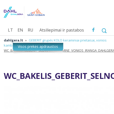
LT
EN
RU
Atsiliepimai ir pastabos
dahlgera.lt
»
GEBERIT grupės KOLO keraminiai prietaisai, vonios
kambario įranga
»
WC_BAKELIS_GEBERIT_SELNOVA_KERAMINE_VONIOS_IRANGA_DAHLGER
WC_BAKELIS_GEBERIT_SEL