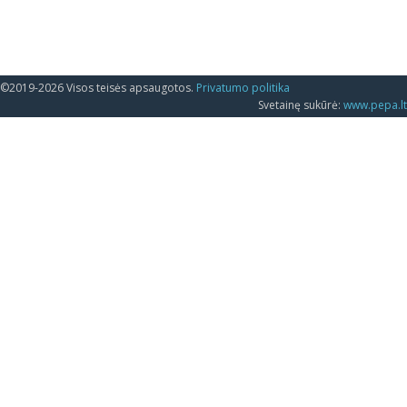
©2019-2026 Visos teisės apsaugotos.
Privatumo politika
Svetainę sukūrė:
www.pepa.lt