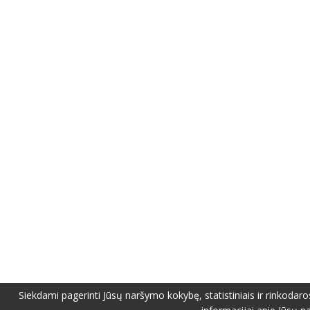
Siekdami pagerinti Jūsų naršymo kokybę, statistiniais ir rinkodaro