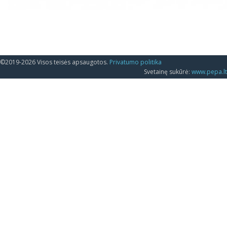
©2019-2026 Visos teisės apsaugotos.
Privatumo politika
Svetainę sukūrė:
www.pepa.lt