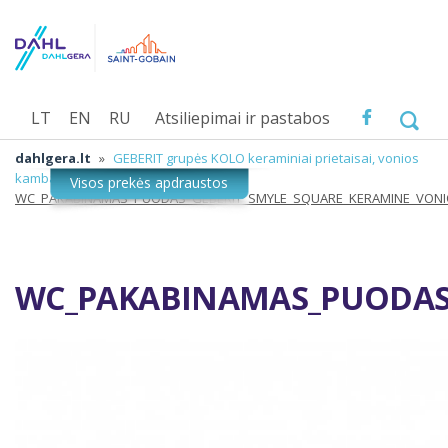
LT
EN
RU
Atsiliepimai ir pastabos
dahlgera.lt
»
GEBERIT grupės KOLO keraminiai prietaisai, vonios
kambario įranga
»
WC_PAKABINAMAS_PUODAS_GEBERIT_SMYLE_SQUARE_KERAMINE_VONI
WC_PAKABINAMAS_PUODAS