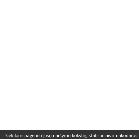
Siekdami pagerinti Jūsų naršymo kokybę, statistiniais ir rinkodaros