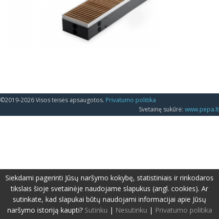
©2019-2026 Visos teisės apsaugotos.
Privatumo politika
Svetainę sukūrė:
www.pepa.lt
Siekdami pagerinti Jūsų naršymo kokybę, statistiniais ir rinkodaros
tikslais šioje svetainėje naudojame slapukus (angl. cookies). Ar
sutinkate, kad slapukai būtų naudojami informacijai apie Jūsų
naršymo istoriją kaupti?
Sutinku
|
Nesutinku
|
Privatumo politika