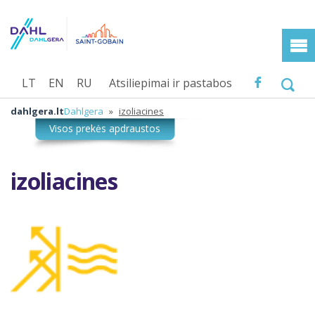
LT
EN
RU
Atsiliepimai ir pastabos
dahlgera.lt
Dahlgera
»
izoliacines
izoliacines