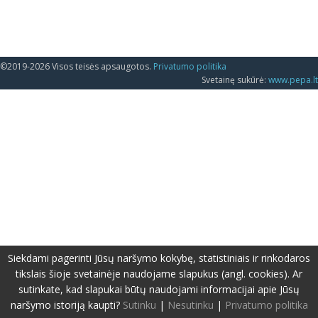
©2019-2026 Visos teisės apsaugotos.
Privatumo politika
Svetainę sukūrė:
www.pepa.lt
Siekdami pagerinti Jūsų naršymo kokybę, statistiniais ir rinkodaros
tikslais šioje svetainėje naudojame slapukus (angl. cookies). Ar
sutinkate, kad slapukai būtų naudojami informacijai apie Jūsų
naršymo istoriją kaupti?
Sutinku
|
Nesutinku
|
Privatumo politika