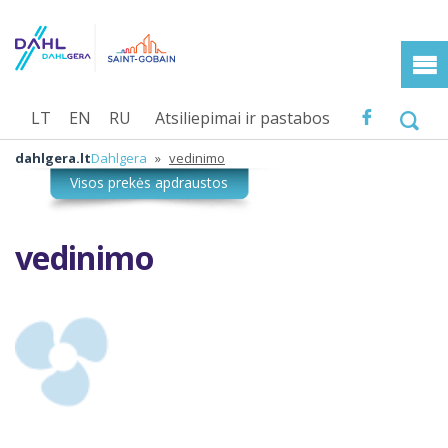
LT
EN
RU
Atsiliepimai ir pastabos
dahlgera.lt
Dahlgera
»
vedinimo
vedinimo