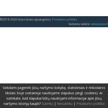
©2019-2026 Visos teisės apsaugotos.
Privatumo politika
Svetainę sukūrė:
www.pepa.lt
Siekdami pagerinti Jūsų naršymo kokybę, statistiniais ir rinkodaros
tikslais šioje svetainėje naudojame slapukus (angl. cookies). Ar
sutinkate, kad slapukai būtų naudojami informacijai apie Jūsų
naršymo istoriją kaupti?
Sutinku
|
Nesutinku
|
Privatumo politika