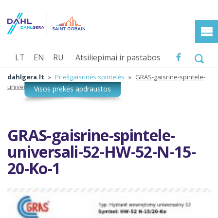
LT
EN
RU
Atsiliepimai ir pastabos
dahlgera.lt
»
Priešgaisrinės spintelės
»
GRAS-gaisrine-spintele-
universali-52-HW-52-N-15-20-Ko-1
GRAS-gaisrine-spintele-
universali-52-HW-52-N-15-
20-Ko-1