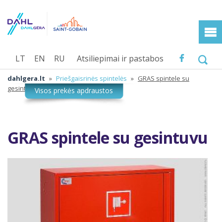
LT
EN
RU
Atsiliepimai ir pastabos
dahlgera.lt
»
Priešgaisrinės spintelės
»
GRAS spintele su
gesintuvu
GRAS spintele su gesintuvu