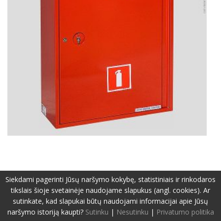
Siekdami pagerinti Jūsų naršymo kokybę, statistiniais ir rinkodaros
©2019-2026 Visos teisės apsaugotos.
Privatumo politika
tikslais šioje svetainėje naudojame slapukus (angl. cookies). Ar
Svetainę sukūrė:
www.pepa.lt
sutinkate, kad slapukai būtų naudojami informacijai apie Jūsų
naršymo istoriją kaupti?
Sutinku
|
Nesutinku
|
Privatumo politika