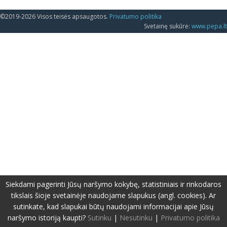
©2019-2026 Visos teisės apsaugotos.
Privatumo politika
Svetainę sukūrė:
www.pepa.lt
Siekdami pagerinti Jūsų naršymo kokybę, statistiniais ir rinkodaros
tikslais šioje svetainėje naudojame slapukus (angl. cookies). Ar
sutinkate, kad slapukai būtų naudojami informacijai apie Jūsų
naršymo istoriją kaupti?
Sutinku
|
Nesutinku
|
Privatumo politika