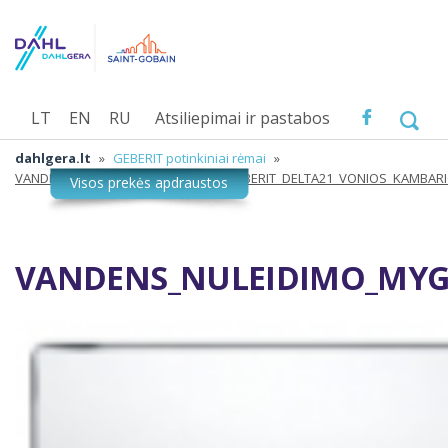
LT
EN
RU
Atsiliepimai ir pastabos
dahlgera.lt
»
GEBERIT potinkiniai rėmai
»
VANDENS_NULEIDIMO_MYGTUKAS_GEBERIT_DELTA21_VONIOS_KAMBAR
VANDENS_NULEIDIMO_MYG