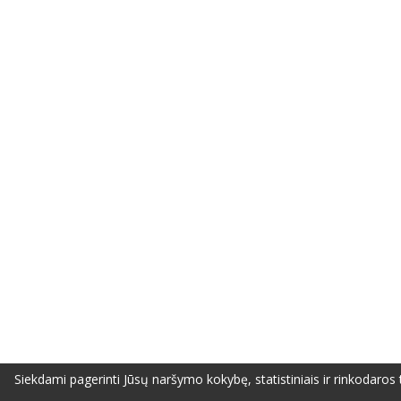
Siekdami pagerinti Jūsų naršymo kokybę, statistiniais ir rinkodaros