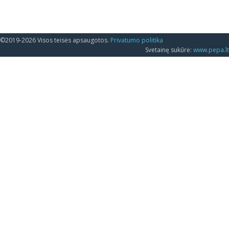
©2019-2026 Visos teisės apsaugotos.
Privatumo politika
Svetainę sukūrė:
www.pepa.lt