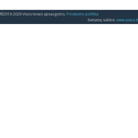
©2019-2026 Visos teisės apsaugotos.
Privatumo politika
Svetainę sukūrė:
www.pepa.lt