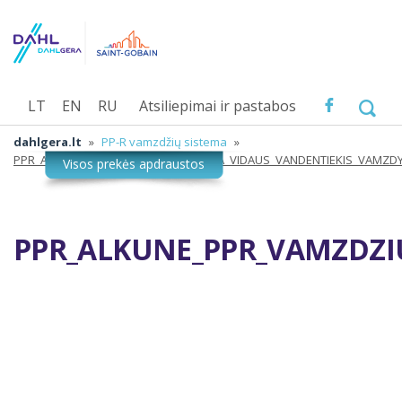
LT
EN
RU
Atsiliepimai ir pastabos
dahlgera.lt
»
PP-R vamzdžių sistema
»
PPR_ALKUNE_PPR_VAMZDZIU_SISTEMA_VIDAUS_VANDENTIEKIS_VAMZD
PPR_ALKUNE_PPR_VAMZDZI