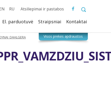
EN
RU
Atsiliepimai ir pastabos
El. parduotuvė
Straipsniai
Kontaktai
ZDYNAI_DAHLGERA
_PPR_VAMZDZIU_SI