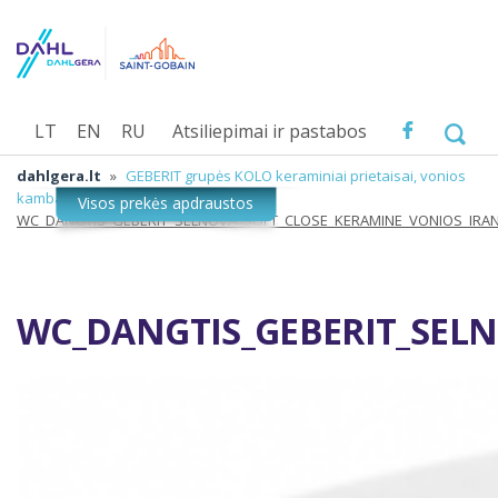
LT
EN
RU
Atsiliepimai ir pastabos
dahlgera.lt
»
GEBERIT grupės KOLO keraminiai prietaisai, vonios
kambario įranga
»
WC_DANGTIS_GEBERIT_SELNOVA_SOFT_CLOSE_KERAMINE_VONIOS_IRA
WC_DANGTIS_GEBERIT_SEL