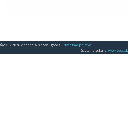
©2019-2026 Visos teisės apsaugotos.
Privatumo politika
Svetainę sukūrė:
www.pepa.lt