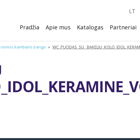
LT
Pradžia
Apie mus
Katalogas
Partneriai
, vonios kambario įranga
»
WC_PUODAS_SU _BAKELIU_KOLO_IDOL_KERA
U
O_IDOL_KERAMINE_