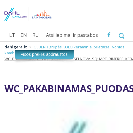
LT
EN
RU
Atsiliepimai ir pastabos
dahlgera.lt
»
GEBERIT grupės KOLO keraminiai prietaisai, vonios
kambario įranga
»
WC_PAKABINAMAS_PUODAS_GEBERIT_SELNOVA_SQUARE_RIMFREE_KER
WC_PAKABINAMAS_PUODAS_