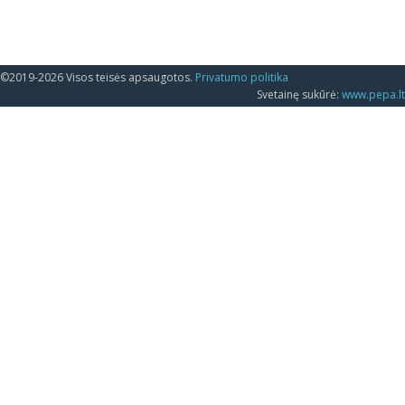
©2019-2026 Visos teisės apsaugotos.
Privatumo politika
Svetainę sukūrė:
www.pepa.lt