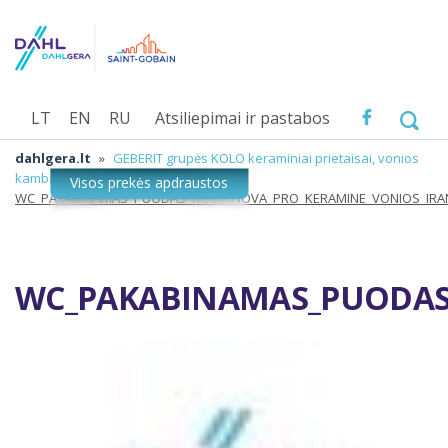
LT
EN
RU
Atsiliepimai ir pastabos
dahlgera.lt
»
GEBERIT grupės KOLO keraminiai prietaisai, vonios
kambario įranga
»
WC_PAKABINAMAS_PUODAS_KOLO_NOVA_PRO_KERAMINE_VONIOS_IR
WC_PAKABINAMAS_PUODAS