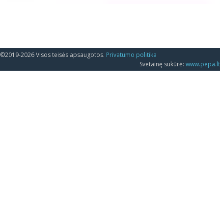
©2019-2026 Visos teisės apsaugotos.
Privatumo politika
Svetainę sukūrė:
www.pepa.lt