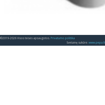
©2019-2026 Visos teisės apsaugotos.
Privatumo politika
Svetainę sukūrė:
www.pepa.lt