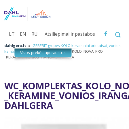
LT
EN
RU
Atsiliepimai ir pastabos
dahlgera.lt
»
GEBERIT grupės KOLO keraminiai prietaisai, vonios
kambario įranga
»
WC_KOMPLEKTAS_KOLO_NOVA_PRO
_KERAMINE_VONIOS_IRANGA-DAHLGERA
WC_KOMPLEKTAS_KOLO_NO
_KERAMINE_VONIOS_IRANG
DAHLGERA