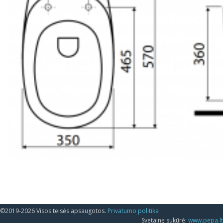
©2019-2026 Visos teisės apsaugotos.
Privatumo politika
Svetainę sukūrė:
www.pepa.lt