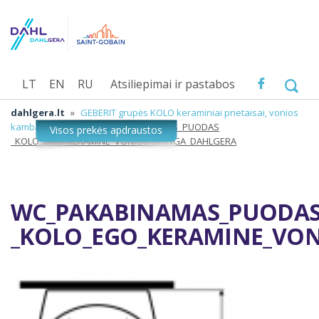
LT
EN
RU
Atsiliepimai ir pastabos
dahlgera.lt
»
GEBERIT grupės KOLO keraminiai prietaisai, vonios
kambario įranga
»
WC_PAKABINAMAS_PUODAS
_KOLO_EGO_KERAMINE_VONIOS_IRANGA_DAHLGERA
WC_PAKABINAMAS_PUODA
_KOLO_EGO_KERAMINE_VON