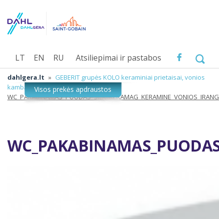
LT
EN
RU
Atsiliepimai ir pastabos
dahlgera.lt
»
GEBERIT grupės KOLO keraminiai prietaisai, vonios
kambario įranga
»
WC_PAKABINAMAS_PUODAS_SILK_KERAMAG_KERAMINE_VONIOS_IRAN
WC_PAKABINAMAS_PUODAS