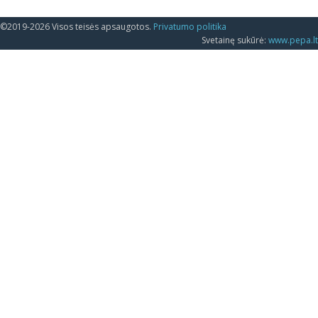
©2019-2026 Visos teisės apsaugotos.
Privatumo politika
Svetainę sukūrė:
www.pepa.lt