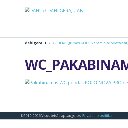
dahlgera.lt
»
GEBERIT grupės KOLO keraminiai prietaisai
WC_PAKABINAM
©2019-2026 Visos teisės apsaugotos.
Privatumo politika