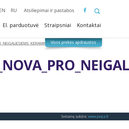
EN
RU
Atsiliepimai ir pastabos
El. parduotuvė
Straipsniai
Kontaktai
NEIGALIESIEMS_KERAMINE_VONIOS_IRANGA_DAHLGERA
NOVA_PRO_NEIGALI
Svetainę sukūrė:
www.pepa.lt