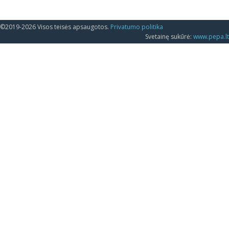
©2019-2026 Visos teisės apsaugotos.
Privatumo politika
Svetainę sukūrė:
www.pepa.lt