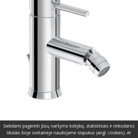
Siekdami pagerinti Jūsų naršymo kokybę, statistiniais ir rinkodaros
tikslais šioje svetainėje naudojame slapukus (angl. cookies). Ar