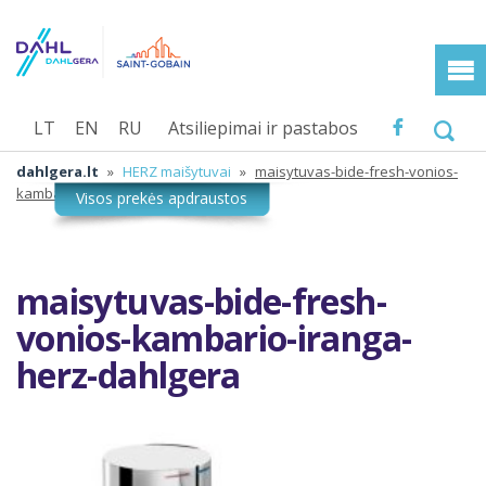
LT
EN
RU
Atsiliepimai ir pastabos
dahlgera.lt
»
HERZ maišytuvai
»
maisytuvas-bide-fresh-vonios-
kambario-iranga-herz-dahlgera
maisytuvas-bide-fresh-
vonios-kambario-iranga-
herz-dahlgera