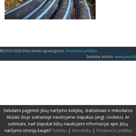
©2019-2026 Visos teisės apsaugotos.
Privatumo politika
Svetainę sukūrė:
www.pepa.lt
Siekdami pagerinti Jūsų naršymo kokybę, statistiniais ir rinkodaros
tikslais šioje svetainėje naudojame slapukus (angl. cookies). Ar
sutinkate, kad slapukai būtų naudojami informacijai apie Jūsų
naršymo istoriją kaupti?
Sutinku
|
Nesutinku
|
Privatumo politika