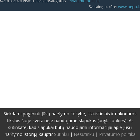
©2019-2026 Visos teisės apsaugotos.
Privatumo politika
Svetainę sukūrė:
www.pepa.lt
Siekdami pagerinti Jūsų naršymo kokybę, statistiniais ir rinkodaros
tikslais šioje svetainėje naudojame slapukus (angl. cookies). Ar
sutinkate, kad slapukai būtų naudojami informacijai apie Jūsų
naršymo istoriją kaupti?
Sutinku
|
Nesutinku
|
Privatumo politika