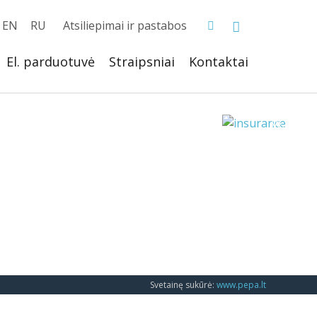
EN
RU
Atsiliepimai ir pastabos
El. parduotuvė
Straipsniai
Kontaktai
Svetainę sukūrė:
www.pepa.lt