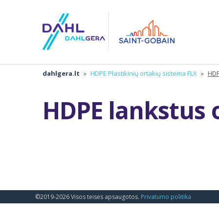
dahlgera.lt
»
HDPE Plastikinių ortakių sistema FLX
»
HDP
HDPE lankstus o
©2019-2026 Visos teisės apsaugotos.
Privatumo politika