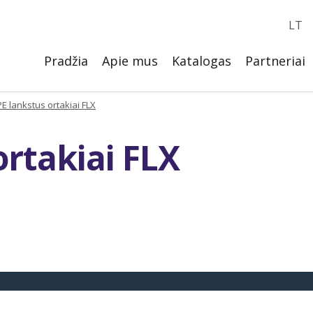
LT
Pradžia
Apie mus
Katalogas
Partneriai
E lankstus ortakiai FLX
rtakiai FLX