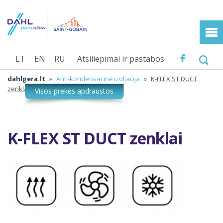
LT
EN
RU
Atsiliepimai ir pastabos
dahlgera.lt
»
Anti-kondensacinė izoliacija
»
K-FLEX ST DUCT
zenklai
K-FLEX ST DUCT zenklai