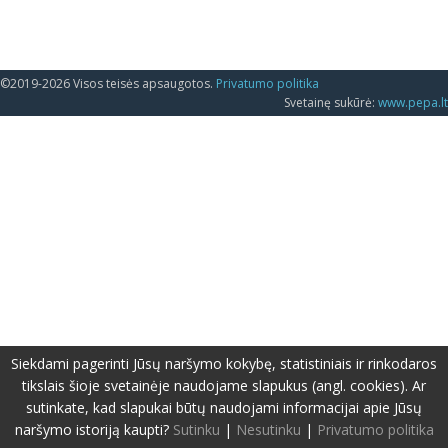
©2019-2026 Visos teisės apsaugotos.
Privatumo politika
Svetainę sukūrė:
www.pepa.lt
Siekdami pagerinti Jūsų naršymo kokybę, statistiniais ir rinkodaros
tikslais šioje svetainėje naudojame slapukus (angl. cookies). Ar
sutinkate, kad slapukai būtų naudojami informacijai apie Jūsų
naršymo istoriją kaupti?
Sutinku
|
Nesutinku
|
Privatumo politika