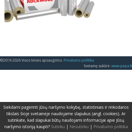
©2019-2026 Visos teisės apsaugotos.
Privatumo politika
Svetainę sukūrė:
www.pepa.lt
Siekdami pagerinti Jūsų naršymo kokybę, statistiniais ir rinkodaros
tikslais šioje svetainėje naudojame slapukus (angl. cookies). Ar
sutinkate, kad slapukai būtų naudojami informacijai apie Jūsų
naršymo istoriją kaupti?
Sutinku
|
Nesutinku
|
Privatumo politika