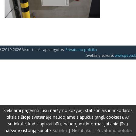
©2019-2026 Visos teisės apsaugotos.
Privatumo politika
Svetainę sukūrė:
www.pepa.lt
Siekdami pagerinti Jūsų naršymo kokybę, statistiniais ir rinkodaros
tikslais šioje svetainėje naudojame slapukus (angl. cookies). Ar
sutinkate, kad slapukai būtų naudojami informacijai apie Jūsų
naršymo istoriją kaupti?
Sutinku
|
Nesutinku
|
Privatumo politika