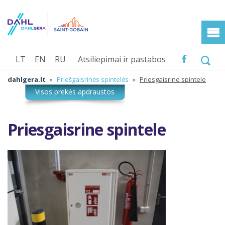
LT
EN
RU
Atsiliepimai ir pastabos
dahlgera.lt
»
Priešgaisrinės spintelės
»
Priesgaisrine spintele
Priesgaisrine spintele