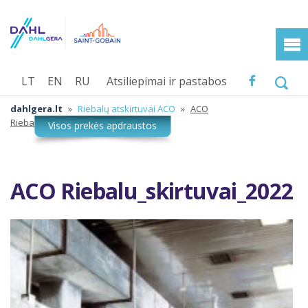
LT
EN
RU
Atsiliepimai ir pastabos
dahlgera.lt
»
Riebalų atskirtuvai ACO
»
ACO
Riebalu_skirtuvai_2022
ACO Riebalu_skirtuvai_2022