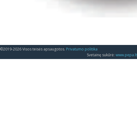
©2019-2026 Visos teisės apsaugotos.
Privatumo politika
Svetainę sukūrė:
www.pepa.lt