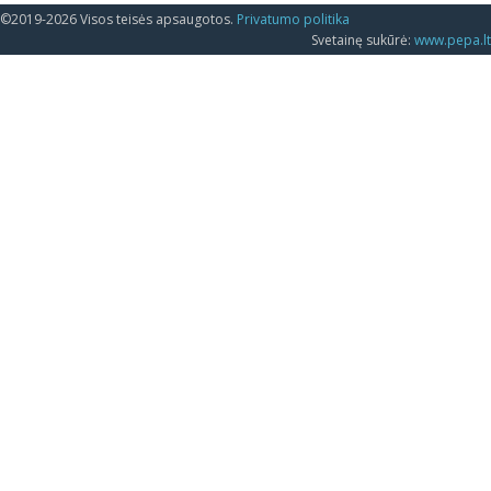
©2019-2026 Visos teisės apsaugotos.
Privatumo politika
Svetainę sukūrė:
www.pepa.lt