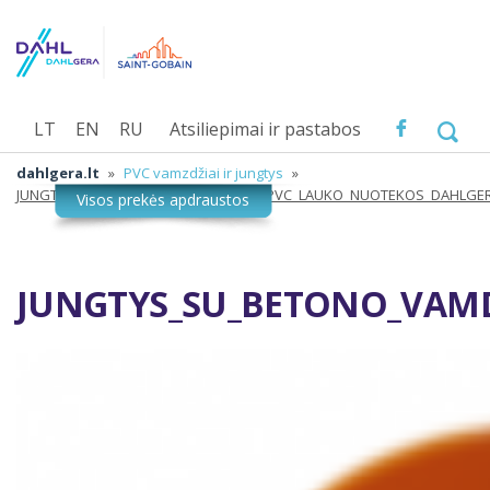
LT
EN
RU
Atsiliepimai ir pastabos
dahlgera.lt
»
PVC vamzdžiai ir jungtys
»
JUNGTYS_SU_BETONO_VAMDZDZIAIS_PVC_LAUKO_NUOTEKOS_DAHLGE
JUNGTYS_SU_BETONO_VAM