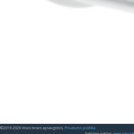
©2019-2026 Visos teisės apsaugotos.
Privatumo politika
Svetainę sukūrė:
www.pepa.lt