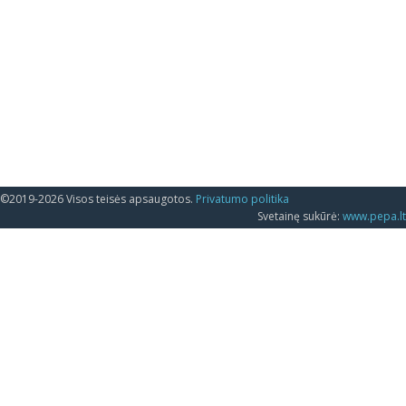
©2019-2026 Visos teisės apsaugotos.
Privatumo politika
Svetainę sukūrė:
www.pepa.lt