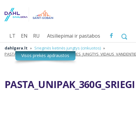
LT
EN
RU
Atsiliepimai ir pastabos
dahlgera.lt
»
Srieginės ketinės jungtys (cinkuotos)
»
PASTA_UNIPAK_360G_SRIEGINES_KETINES_JUNGTYS_VIDAUS_VANDENTI
PASTA_UNIPAK_360G_SRIEG