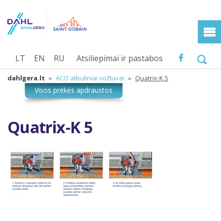
LT
EN
RU
Atsiliepimai ir pastabos
dahlgera.lt
»
ACO atbuliniai vožtuvai
»
Quatrix-K 5
Quatrix-K 5