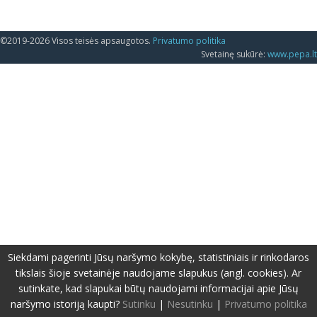
©2019-2026 Visos teisės apsaugotos.
Privatumo politika
Svetainę sukūrė:
www.pepa.lt
Siekdami pagerinti Jūsų naršymo kokybę, statistiniais ir rinkodaros
tikslais šioje svetainėje naudojame slapukus (angl. cookies). Ar
sutinkate, kad slapukai būtų naudojami informacijai apie Jūsų
naršymo istoriją kaupti?
Sutinku
|
Nesutinku
|
Privatumo politika